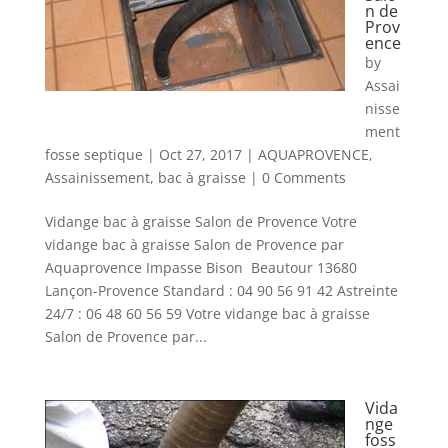
n de
Prov
ence
by
Assai
nisse
ment
fosse septique
|
Oct 27, 2017
|
AQUAPROVENCE
,
Assainissement
,
bac à graisse
| 0 Comments
Vidange bac à graisse Salon de Provence Votre
vidange bac à graisse Salon de Provence par
Aquaprovence Impasse Bison Beautour 13680
Lançon-Provence Standard : 04 90 56 91 42 Astreinte
24/7 : 06 48 60 56 59 Votre vidange bac à graisse
Salon de Provence par...
Vida
nge
foss