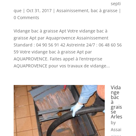
septi
que
|
Oct 31, 2017
|
Assainissement
,
bac à graisse
|
0 Comments
Vidange bac à graisse Apt Votre vidange bac à
graisse Apt par Aquaprovence Assainissement
Standard : 04 90 56 91 42 Astreinte 24/7 : 06 48 60 56
59 Votre vidange bac à graisse Apt par
AQUAPROVENCE. Faites appel à l’entreprise
AQUAPROVENCE pour vos travaux de vidange...
Vida
nge
bac
à
grais
se
Arles
by
Assai