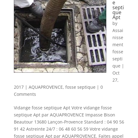
e
septi
que
Apt
by
Assai
nisse
ment
fosse
septi
que
|
Oct
27,
2017
|
AQUAPROVENCE
,
fosse septique
| 0
Comments
Vidange fosse septique Apt Votre vidange fosse
septique Apt par AQUAPROVENCE Impasse Bison
Beautour 13680 Lançon-Provence Standard : 04 90 56
91 42 Astreinte 24/7 : 06 48 60 56 59 Votre vidange
fosse septique Apt par AQUAPROVENCE. Faites appel