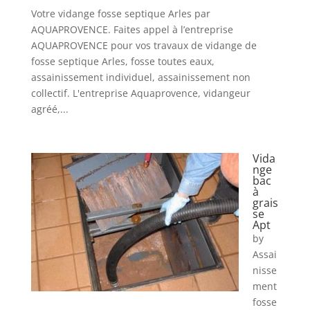
Votre vidange fosse septique Arles par
AQUAPROVENCE. Faites appel à l’entreprise
AQUAPROVENCE pour vos travaux de vidange de
fosse septique Arles, fosse toutes eaux,
assainissement individuel, assainissement non
collectif. L'entreprise Aquaprovence, vidangeur
agréé,...
Vida
nge
bac
à
grais
se
Apt
by
Assai
nisse
ment
fosse