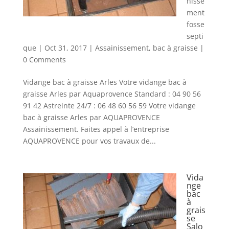
nisse
ment
fosse
septi
que
|
Oct 31, 2017
|
Assainissement
,
bac à graisse
|
0 Comments
Vidange bac à graisse Arles Votre vidange bac à
graisse Arles par Aquaprovence Standard : 04 90 56
91 42 Astreinte 24/7 : 06 48 60 56 59 Votre vidange
bac à graisse Arles par AQUAPROVENCE
Assainissement. Faites appel à l’entreprise
AQUAPROVENCE pour vos travaux de...
Vida
nge
bac
à
grais
se
Salo