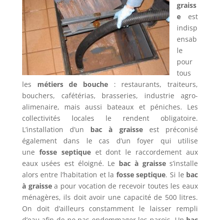
graiss
e
est
indisp
ensab
le
pour
tous
les
métiers de bouche
: restaurants, traiteurs,
bouchers, cafétérias, brasseries, industrie agro-
alimenaire, mais aussi bateaux et péniches. Les
collectivités locales le rendent obligatoire.
L’installation d’un
bac à graisse
est préconisé
également dans le cas d’un foyer qui utilise
une
fosse septique
et dont le raccordement aux
eaux usées est éloigné. Le
bac à graisse
s’installe
alors entre l’habitation et la
fosse septique
. Si le
bac
à graisse
a pour vocation de recevoir toutes les eaux
ménagères, ils doit avoir une capacité de 500 litres.
On doit d’ailleurs constamment le laisser rempli
d’eau afin de ne pas endommager les parois. Un
bac