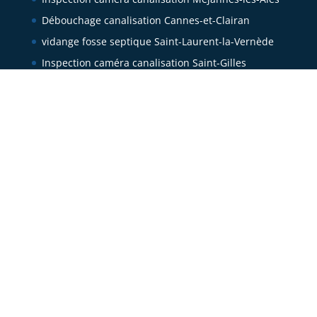
Débouchage canalisation Cannes-et-Clairan
vidange fosse septique Saint-Laurent-la-Vernède
Inspection caméra canalisation Saint-Gilles
Inspection caméra canalisation Mus
Micro station d’épuration
Assainissement Aix en Provence
Prix d’un débouchage de canalisation : à quoi
s’attendre
Combien coûte une vidange de fosse septique en
2026 ?
À quelle fréquence vidanger sa fosse septique ?
Mise aux normes d’un assainissement non collectif
: étapes et aides