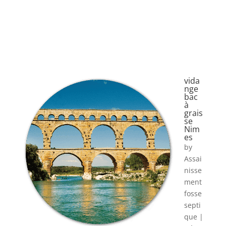
vida
nge
bac
à
grais
se
Nim
es
by
Assai
nisse
ment
fosse
septi
que
|