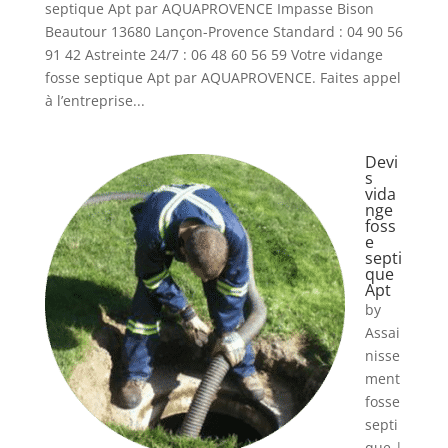
septique Apt par AQUAPROVENCE Impasse Bison
Beautour 13680 Lançon-Provence Standard : 04 90 56
91 42 Astreinte 24/7 : 06 48 60 56 59 Votre vidange
fosse septique Apt par AQUAPROVENCE. Faites appel
à l’entreprise...
Devi
s
vida
nge
foss
e
septi
que
Apt
by
Assai
nisse
ment
fosse
septi
que
|