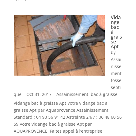
Vida
nge
bac
à
grais
se
Apt
by
Assai
nisse
ment
fosse
septi
que
|
Oct 31, 2017
|
Assainissement
,
bac à graisse
Vidange bac à graisse Apt Votre vidange bac à
graisse Apt par Aquaprovence Assainissement
Standard : 04 90 56 91 42 Astreinte 24/7 : 06 48 60 56
59 Votre vidange bac à graisse Apt par
AQUAPROVENCE. Faites appel à l’entreprise