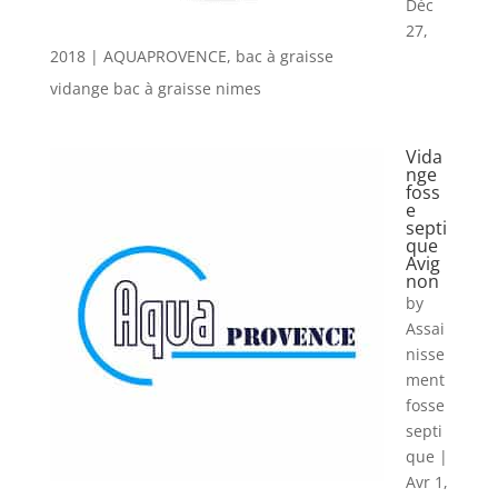
Déc
27,
2018
|
AQUAPROVENCE
,
bac à graisse
vidange bac à graisse nimes
Vida
nge
foss
e
septi
que
Avig
non
by
Assai
nisse
ment
fosse
septi
que
|
Avr 1,