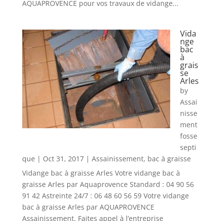
AQUAPROVENCE pour vos travaux de vidange...
Vida
nge
bac
à
grais
se
Arles
by
Assai
nisse
ment
fosse
septi
que
|
Oct 31, 2017
|
Assainissement
,
bac à graisse
Vidange bac à graisse Arles Votre vidange bac à
graisse Arles par Aquaprovence Standard : 04 90 56
91 42 Astreinte 24/7 : 06 48 60 56 59 Votre vidange
bac à graisse Arles par AQUAPROVENCE
Assainissement. Faites appel à l’entreprise