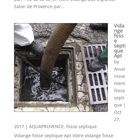
Salon de Provence par...
Vida
nge
foss
e
septi
que
Apt
by
Assai
nisse
ment
fosse
septi
que
|
Oct
27,
2017
|
AQUAPROVENCE
,
fosse septique
Vidange fosse septique Apt Votre vidange fosse