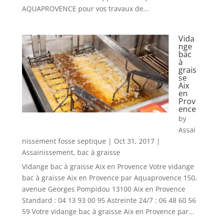
AQUAPROVENCE pour vos travaux de...
Vida
nge
bac
à
grais
se
Aix
en
Prov
ence
by
Assai
nissement fosse septique
|
Oct 31, 2017
|
Assainissement
,
bac à graisse
Vidange bac à graisse Aix en Provence Votre vidange
bac à graisse Aix en Provence par Aquaprovence 150,
avenue Georges Pompidou 13100 Aix en Provence
Standard : 04 13 93 00 95 Astreinte 24/7 : 06 48 60 56
59 Votre vidange bac à graisse Aix en Provence par...