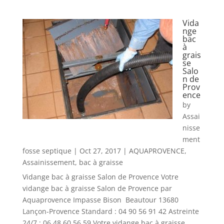
Vida
nge
bac
à
grais
se
Salo
n de
Prov
ence
by
Assai
nisse
ment
fosse septique
|
Oct 27, 2017
|
AQUAPROVENCE
,
Assainissement
,
bac à graisse
Vidange bac à graisse Salon de Provence Votre
vidange bac à graisse Salon de Provence par
Aquaprovence Impasse Bison Beautour 13680
Lançon-Provence Standard : 04 90 56 91 42 Astreinte
24/7 : 06 48 60 56 59 Votre vidange bac à graisse