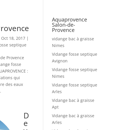
Aquaprovence
Salon-de-
Provence
Provence
|
Oct 18, 2017
|
vidange bac à graisse
osse septique
Nimes
Vidange fosse septique
 de Provence
Avignon
ange fosse
Vidange fosse septique
QUAPROVENCE :
Nimes
lations qui
ire des eaux
Vidange fosse septique
.
Arles
Vidange bac à graisse
Apt
D
Vidange bac à graisse
e
Arles