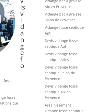
v
Vidange bac à graisse
is
Aix en Provence
v
Vidange bac à graisse
i
Salon de Provence
d
Vidange fosse septique
a
Apt
n
Devis vidange fosse
g
septique Apt
e
Devis vidange fosse
f
septique Arles
o
Devis vidange fosse
septique Salon de
Provence
t
,
fosse
Devis vidange fosse
septique Aix en
nge fosse
Provence
lations qui
Assainissement
.
vidange fosse septique