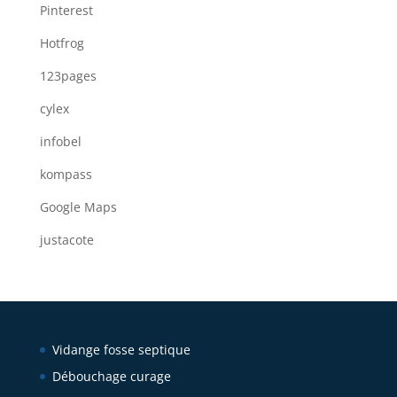
Pinterest
Hotfrog
123pages
cylex
infobel
kompass
Google Maps
justacote
Vidange fosse septique
Débouchage curage